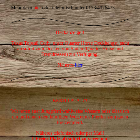
Mehr dazu
hier
oder telefonisch unter 0173/4076473.
Deckanzeige!!
Texas Topsail Cody, unser Quarter Horse Deckhengst, steht
ab sofort zum Decken von Stuten (Quarter Horse und
Fremdrassen)
zur Verfügung.
Näheres
hier
BERITTPLATZ!!
Wir reiten euer Jungpferd wahlweise Western oder klassisch
ein und ebnen den künftigen Weg eures Pferdes zum guten
Freizeitpferd.
Näheres telefonisch oder per Mail!
1 Freier Platz ab sofort zu vergeben!