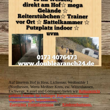
Auf unserem Hof in Hess. Lichtenau, Weißmühle 1
(Nordhessen, Werra Meißner Kreis, zw. Witzenhausen,
Eschwege, Kassel und Göttingen) bieten wir
Reitunterricht
,
geführte Ausritte für Anfänger, Fortgeschrittene und
Wiedereinsteiger, Wanderreit
en,
Ponyreiten
,
Ferienbetreuung
und
Kindergeburtstage.