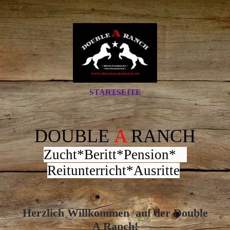
STARTSEITE
DOUBLE
A
RANCH
Zucht*Beritt*Pension*
Reitunterricht*Ausritte
Herzlich Willkommen auf der Double
A Ranch!