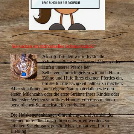
Sie suchen ein individuelles Schmuckstück?
Ab sofort stellen wir individuelle
Schmuckstücke aus Haaren, Zähnen oder
Hufen unserer Pferde her.
Selbstverständlich gießen wir auch Haare,
Zähne und Hufe Ihres eigenen Pferdes ein,
um sie für die Ewigkeit haltbar zu machen.
Aber sie können auch eigene Naturmaterialien wie den
ersten Milchzahn oder die erste Strähne Ihres Kindes oder
den ersten Welpenzahn Ihres Hundes von uns zu einem
persönlichen Schmuckstück verarbeiten lassen.
Die Halskettenanhänger, Ohranhänger und Armbänder
können individuell nach Ihren entworfen werden, so
erhalten Sie ein ganz persönliches Unikat von Ihrem
Liebling.