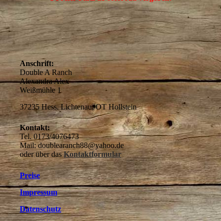
Anschrift:
Double A Ranch
Alexandra Alex
Weißmühle 1
37235 Hess. Lichtenau, OT Hollstein
Kontakt:
Tel. 0173/4076473
Mail: doublearanch88@yahoo.de
oder über das
Kontaktformular
Preise
Impressum
Datenschutz