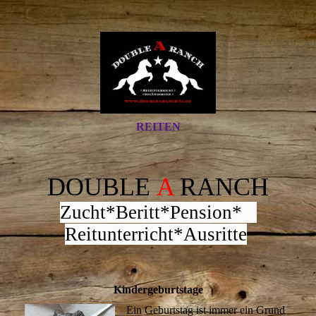
REITEN
DOUBLE
A
RANCH
Zucht*Beritt*Pension*
Reitunterricht*Ausritte
Kindergeburtstage
Ein Geburtstag ist immer ein Grund