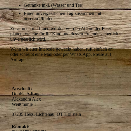
Getränke inkl. (Wasser und Tee)
Einen unvergesslichen Tag zusammen mit
unseren Pferden
Zusammen mit Ihnen würden wir den Ablauf der Feier
planen, welche für Ihr Kind und dessen Freunde sicherlich
unvergesslich wird.
Wenn wir euer Interesse geweckt haben, ruft einfach an
oder schreibt eine Mail oder per Whats App. Preise auf
Anfrage.
Anschrift:
Double A Ranch
Alexandra Alex
Weißmühle 1
37235 Hess. Lichtenau, OT Hollstein
Kontakt: