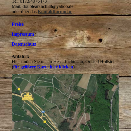
Tel. 0173/4076473
Mail: doublearanch88@yahoo.de
oder über das
Kontaktformular
Preise
Impressum
Datenschutz
Anfahrt:
Hier finden Sie uns in Hess. Lichtenau, Ortsteil Hollstein
(
für größere Karte hier klicken
)