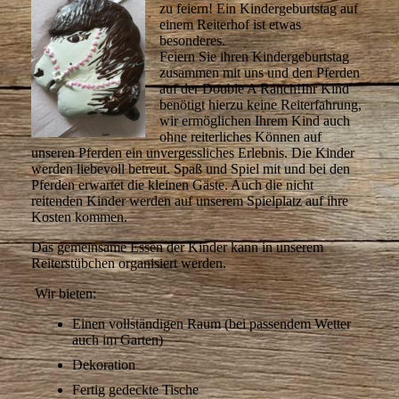
zu feiern! Ein Kindergeburtstag auf
einem Reiterhof ist etwas
besonderes.
Feiern Sie ihren Kindergeburtstag
zusammen mit uns und den Pferden
auf der Double A Ranch!Ihr Kind
benötigt hierzu keine Reiterfahrung,
wir ermöglichen Ihrem Kind auch
ohne reiterliches Können auf
unseren Pferden ein unvergessliches Erlebnis. Die Kinder
werden liebevoll betreut. Spaß und Spiel mit und bei den
Pferden erwartet die kleinen Gäste. Auch die nicht
reitenden Kinder werden auf unserem Spielplatz auf ihre
Kosten kommen.
Das gemeinsame Essen der Kinder kann in unserem
Reiterstübchen organisiert werden.
Wir bieten:
Einen vollständigen Raum (bei passendem Wetter
auch im Garten)
Dekoration
Fertig gedeckte Tische